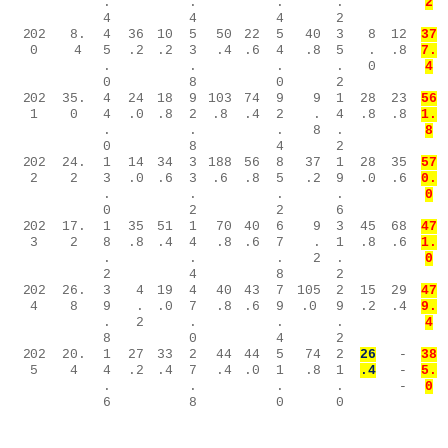
.
.
.
.
2
4
4
4
2
202
8.
4
36
10
5
50
22
5
40
3
8
12
37
0
4
5
.2
.2
3
.4
.6
4
.8
5
.
.8
7.
.
.
.
.
0
4
0
8
0
2
202
35.
4
24
18
9
103
74
9
9
1
28
23
56
1
0
4
.0
.8
2
.8
.4
2
.
4
.8
.8
1.
.
.
.
8
.
8
0
8
4
2
202
24.
1
14
34
3
188
56
8
37
1
28
35
57
2
2
3
.0
.6
3
.6
.8
5
.2
9
.0
.6
0.
.
.
.
.
0
0
2
2
6
202
17.
1
35
51
1
70
40
6
9
3
45
68
47
3
2
8
.8
.4
4
.8
.6
7
.
1
.8
.6
1.
.
.
.
2
.
0
2
4
8
2
202
26.
3
4
19
4
40
43
7
105
2
15
29
47
4
8
9
.
.0
7
.8
.6
9
.0
9
.2
.4
9.
.
2
.
.
.
4
8
0
4
2
202
20.
1
27
33
2
44
44
5
74
2
26
-
38
5
4
4
.2
.4
7
.4
.0
1
.8
1
.4
-
5.
.
.
.
.
-
0
6
8
0
0