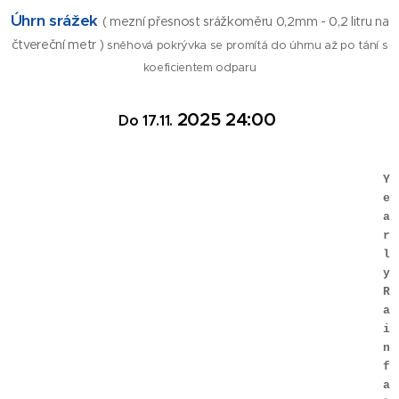
Úhrn srážek
( mezní přesnost srážkoměru 0,2mm - 0,2 litru na
čtvereční metr )
sněhová pokrývka se promítá do úhrnu až po tání s
koeficientem odparu
2025
24:00
Do 17.11.
Y
e
a
r
l
y
R
a
i
n
f
a