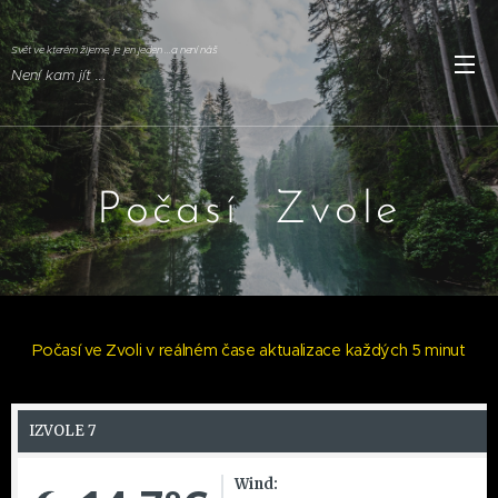
Svět ve kterém žijeme, je jen jeden ...a není náš
Není kam jít ..
.
Počasí Zvole
Počasí ve Zvoli v reálném čase aktualizace každých 5 minut