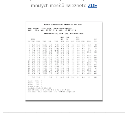
ZDE
minulých měsíců naleznete
____________________________________________
__________________________