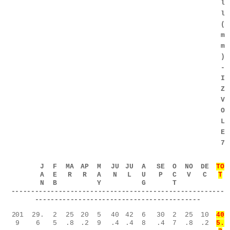
l
l
(
m
m
)
-
I
Z
V
O
L
E
7
J
F
MA
AP
M
JU
JU
A
SE
O
NO
DE
TO
A
E
R
R
A
N
L
U
P
C
V
C
T
N
B
Y
G
T
------------------------------------------------------
------------------------------------------
201
29.
2
25
20
5
40
42
6
30
2
25
10
40
9
6
5
.8
.2
9
.4
.4
8
.4
7
.8
.2
5.