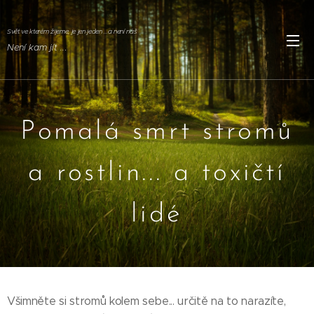
Svět ve kterém žijeme, je jen jeden ...a není náš
Není kam jít ..
.
Pomalá smrt stromů
a rostlin... a toxičtí
lidé
Všimněte si stromů kolem sebe... určitě na to narazíte,