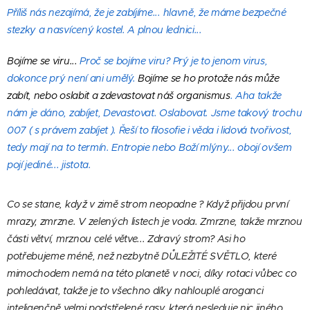
Příliš nás nezajímá, že je zabíjíme... hlavně, že máme bezpečné
stezky a nasvícený kostel. A plnou lednici...
Bojíme se viru...
Proč se bojíme viru? Prý je to jenom virus,
dokonce prý není ani umělý.
Bojíme se ho protože nás může
zabít, nebo oslabit a zdevastovat náš organismus
. Aha takže
nám je dáno, zabíjet, Devastovat. Oslabovat. Jsme takový trochu
007 ( s právem zabíjet ). Řeší to filosofie i věda i lidová tvořivost,
tedy mají na to termín. Entropie nebo Boží mlýny... obojí ovšem
pojí jediné... jistota.
Co se stane, když v zimě strom neopadne ? Když přijdou první
mrazy, zmrzne. V zelených listech je voda. Zmrzne, takže mrznou
části větví, mrznou celé větve... Zdravý strom? Asi ho
potřebujeme méně, než nezbytně DŮLEŽITÉ SVĚTLO, které
mimochodem nemá na této planetě v noci, díky rotaci vůbec co
pohledávat, takže je to všechno díky nahlouplé aroganci
inteligenčně velmi podstřelené rasy, která nesleduje nic jiného