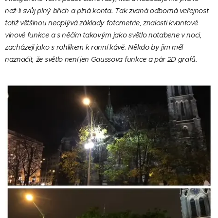
než-li svůj plný břich a plná konta. Tak zvaná odborná veřejnost
totiž většinou neoplývá základy fotometrie, znalosti kvantové
vlnové funkce a s něčím takovým jako světlo notabene v noci,
zacházejí jako s rohlíkem k ranní kávě. Někdo by jim měl
naznačit, že světlo není jen Gaussova funkce a pár 2D grafů.