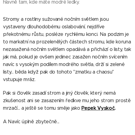
hlavně tam, kde máte modré ledky.
Stromy a rostliny sužované nočním světlem jsou
vystaveny dlouhodobému oslabování, nejdříve
překotnému růstu, posléze rychlému konci. Na podzim je
to markatní na prozelenělých částech stromu, kde koruna
nezasažená nočním světlem opadává a přichází o listy, tak
jak má, pokud je ovšem jedinec zasažen nočním svícením
navíc s vysokým podílem modrého světla, drží si zelené
listy... běda když pak do tohoto "zmatku a chaosu"
vstupuje mráz.
Pak si člověk zasadí strom a jiný člověk, který nemá
zkušenost ani se zasazením ředkve mu jeho strom prostě
Pepek Vyskoč
.
mrzačí... a ještě se tomu směje jako
A Navíc úplně zbytečně...