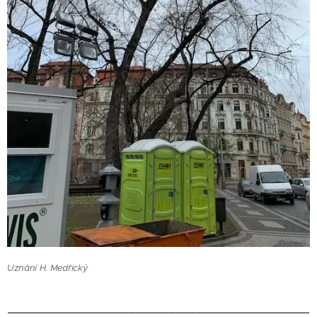
Uznání H. Medřický
____________________________________________