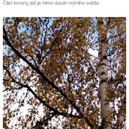
Část koruny, jež je mimo dosah nočního světla