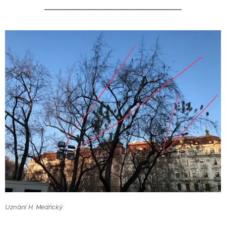
____________________________
Uznání H. Medřický