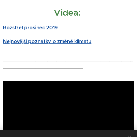
Videa:
Rozstřel prosinec 2019
Nejnovější poznatky o změně klimatu
____________________________________________
___________________________