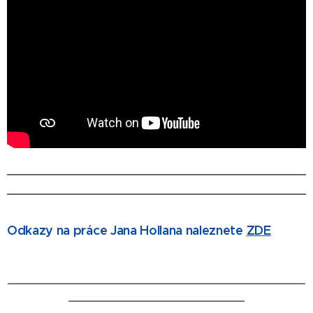
________________________________________
________________________________________
Odkazy na práce Jana Hollana naleznete
ZDE
____________________________________________
__________________________