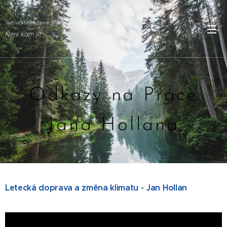
Svět ve kterém žijeme, je jen jeden ...a není náš
Není kam jít ..
.
Odkazy na Práce
Jana Hollana
Letecká doprava a změna klimatu - Jan Hollan