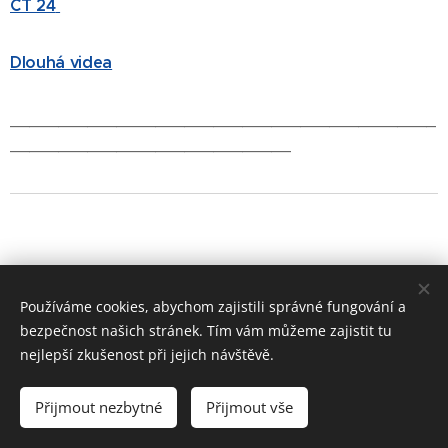
ČT 24
Dlouhá videa
____________________________________________
_____________________________
Používáme cookies, abychom zajistili správné fungování a
bezpečnost našich stránek. Tím vám můžeme zajistit tu
nejlepší zkušenost při jejich návštěvě.
Přijmout nezbytné
Přijmout vše
Vytvořeno službou
Webnode
Cookies