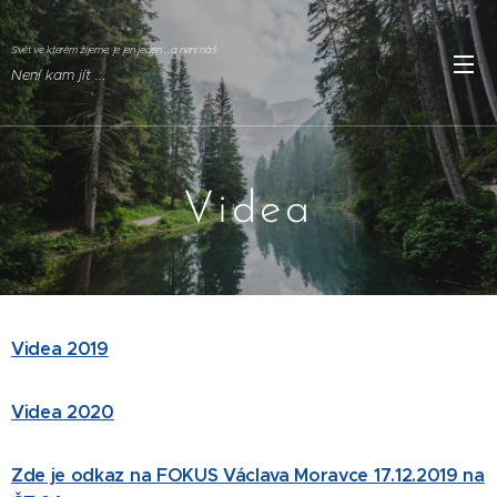
Svět ve kterém žijeme, je jen jeden ...a není náš
Není kam jít ..
.
Videa
Videa 2019
Videa 2020
Zde je odkaz na FOKUS Václava Moravce 17.12.2019 na