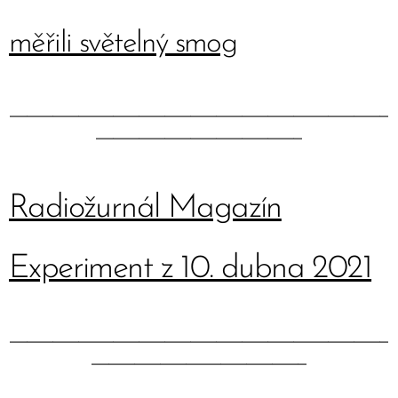
měřili světelný smog
____________________________________________
________________________
Radiožurnál Magazín
Experiment z 10. dubna 2021
____________________________________________
_________________________