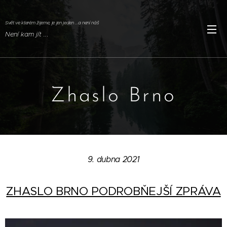
Svět ve kterém žijeme, je jen jeden ...a není náš
Není kam jít ..
.
Zhaslo Brno
9. dubna 2021
ZHASLO BRNO PODROBŇEJŠÍ ZPRÁVA