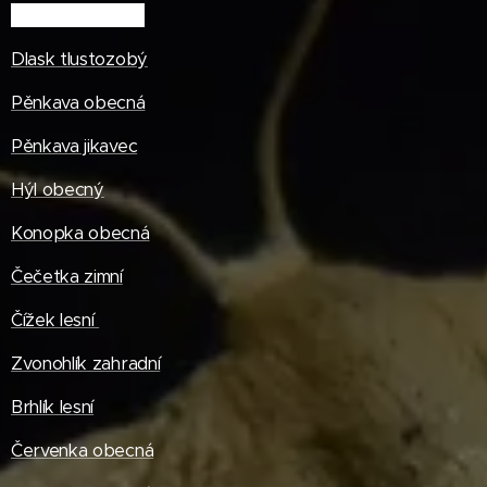
Zvonek zelený
Dlask tlustozobý
Pěnkava obecná
Pěnkava jikavec
Hýl obecný
Konopka obecná
Čečetka zimní
Čížek lesní
Zvonohlík zahradní
Brhlík lesní
Červenka obecná