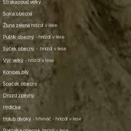
Strakapoud velký
Sojka obecná
Žluna zelená
hnízdí v lese
Puštík obecný
- hnízdí v lese
Sýček obecný
- hnízdí v lese
Výr velký
- hnízdí v lese
Konipas bílý
Špaček obecný
Drozd zpěvný
Hrdlička
Holub divoký
- hřivnáč - hnízdí v lese
Poštolka obecná
hnízdí v lese