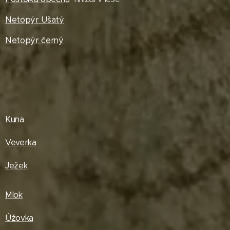
Netopýr Ušatý
Netopýr černý
Kuna
Veverka
Ježek
Mlok
Úžovka