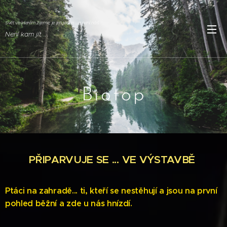
Svět ve kterém žijeme, je jen jeden ...a není náš
Není kam jít ..
.
Biotop
PŘIPARVUJE SE ... VE VÝSTAVBĚ
Ptáci na zahradě... ti, kteří se nestěhují a jsou na první
pohled běžní a zde u nás hnízdí.