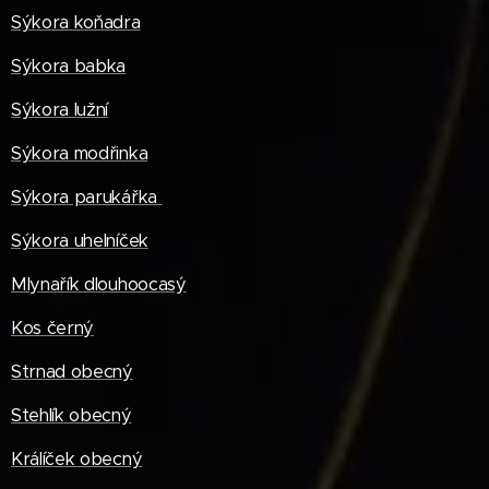
Sýkora koňadra
Sýkora babka
Sýkora lužní
Sýkora modřinka
Sýkora parukářka
Sýkora uhelníček
Mlynařík dlouhoocasý
Kos černý
Strnad obecný
Stehlík obecný
Králíček obecný