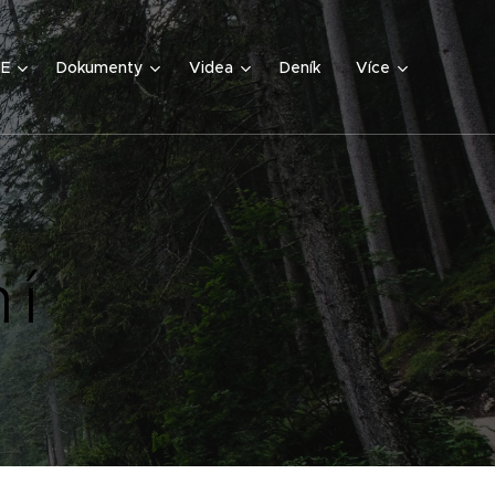
IE
Dokumenty
Videa
Deník
Více
ní