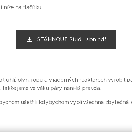
 níže na tlačítku
STÁHNOUT Studi...sion.pdf
t uhlí, plyn, ropu a v jaderných reaktorech vyrobit 
.. takže jsme ve věku páry není-liž pravda.
bychom ušetřili, kdybychom vypli všechna zbytečná s