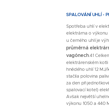
SPALOVÁNÍ UHLÍ -
Spotřeba uhlí v ele
elektrárna o výkonu 
u černého uhlí je vý
průměrná elektrárn
vagónech
.41 Celke
elektrárenském kotl
hnědého uhlí 12 MJ/k
stačila polovina pal
za den při jednotkov
spalovací kotel) elek
Avšak největší uheln
výkonu 1050 a 440 M