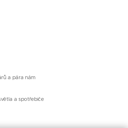
párů a pára nám
větla a spotřebiče