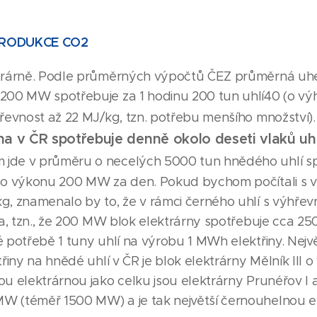
 PRODUKCE CO2
ktrárně. Podle průměrných výpočtů ČEZ průměrná u
200 MW spotřebuje za 1 hodinu 200 tun uhlí40 (o výh
hřevnost až 22 MJ/kg, tzn. potřebu menšího množství)
a v ČR spotřebuje denně okolo deseti vlaků uh
m jde v průměru o necelých 5000 tun hnědého uhlí s
i o výkonu 200 MW za den. Pokud bychom počítali s 
g, znamenalo by to, že v rámci černého uhlí s výhřev
iva, tzn., že 200 MW blok elektrárny spotřebuje cca 25
é potřebě 1 tuny uhlí na výrobu 1 MWh elektřiny. Nejv
třiny na hnědé uhlí v ČR je blok elektrárny Mělník II
ou elektrárnou jako celku jsou elektrárny Prunéřov I a
W (téměř 1500 MW) a je tak největší černouhelnou e