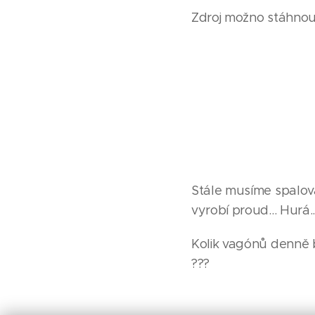
Zdroj možno stáhnout
Stále musíme spalova
vyrobí proud... Hurá.
Kolik vagónů denně 
???