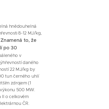
helná hnědouhelná
řevnosti 8-12 MJ/kg,
Znamená to, že
.
lí po 30
páleného v
výhřevností daného
ností 22 MJ/kg by
00 tun černého uhlí
ětším zdrojem (1
I o výkonu 500 MW.
 II o celkovém
lektrárnou ČR.