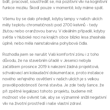
bdít, pracovat, soustředit se, má pozitivní vliv na kognitivní
funkce mozku. Škodí pouze v momentě, kdy máme spát.
Všemu by se dalo předejít, kdyby lampy v našich ulicích
měly teplotu chromatičnosti pod 2700 kelvinů - tedy
žlutou nebo oranžovou barvu. V ideálním případě, kdyby
světla v hluboké noci na krajích obce blízko lesa zhasínala
úplně, nebo měla nainstalována pohybová čidla.
Rozhodla jsem se narušit Vaši komfortní zónu i z toho
důvodu, že na stavebním úřadě v Jesenici nebyla
začátkem prosince 2019 k nalezení žádná projektová,
schvalovací ani kolaudační dokumentace, proto instalace
nového veřejného osvětlení v našich ulicích je s velkou
pravděpodobností černá stavba. Je zde tedy šance, že
při zpětné legalizaci tohoto projektu, budeme mít
možnost vše ovlivnit tak, aby se významně snížil negativní
vliv na životní prostředí i naše vlastní zdraví.