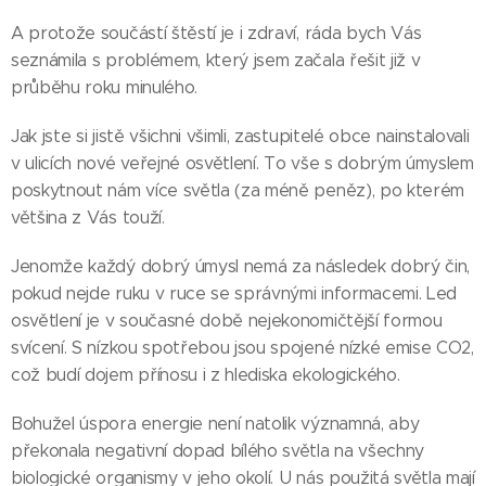
A protože součástí štěstí je i zdraví, ráda bych Vás
seznámila s problémem, který jsem začala řešit již v
průběhu roku minulého.
Jak jste si jistě všichni všimli, zastupitelé obce nainstalovali
v ulicích nové veřejné osvětlení. To vše s dobrým úmyslem
poskytnout nám více světla (za méně peněz), po kterém
většina z Vás touží.
Jenomže každý dobrý úmysl nemá za následek dobrý čin,
pokud nejde ruku v ruce se správnými informacemi. Led
osvětlení je v současné době nejekonomičtější formou
svícení. S nízkou spotřebou jsou spojené nízké emise CO2,
což budí dojem přínosu i z hlediska ekologického.
Bohužel úspora energie není natolik významná, aby
překonala negativní dopad bílého světla na všechny
biologické organismy v jeho okolí. U nás použitá světla mají