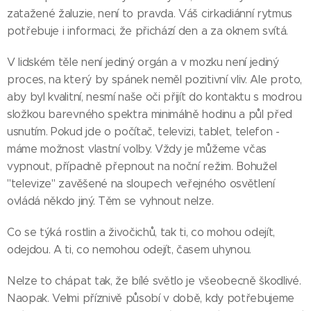
zatažené žaluzie, není to pravda. Váš cirkadiánní rytmus
potřebuje i informaci, že přichází den a za oknem svítá.
V lidském těle není jediný orgán a v mozku není jediný
proces, na který by spánek neměl pozitivní vliv. Ale proto,
aby byl kvalitní, nesmí naše oči přijít do kontaktu s modrou
složkou barevného spektra minimálně hodinu a půl před
usnutím. Pokud jde o počítač, televizi, tablet, telefon -
máme možnost vlastní volby. Vždy je můžeme včas
vypnout, případně přepnout na noční režim. Bohužel
"televize" zavěšené na sloupech veřejného osvětlení
ovládá někdo jiný. Těm se vyhnout nelze.
Co se týká rostlin a živočichů, tak ti, co mohou odejít,
odejdou. A ti, co nemohou odejít, časem uhynou.
Nelze to chápat tak, že bílé světlo je všeobecně škodlivé.
Naopak. Velmi příznivě působí v době, kdy potřebujeme