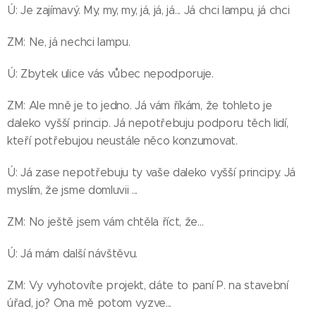
Ú: Je zajímavý. My, my, my, já, já, já... Já chci lampu, já chci
ZM: Ne, já nechci lampu.
Ú: Zbytek ulice vás vůbec nepodporuje.
ZM: Ale mně je to jedno. Já vám říkám, že tohleto je
daleko vyšší princip. Já nepotřebuju podporu těch lidí,
kteří potřebujou neustále něco konzumovat.
Ú: Já zase nepotřebuju ty vaše daleko vyšší principy. Já
myslím, že jsme domluvii ...
ZM: No ještě jsem vám chtěla říct, že...
Ú: Já mám další návštěvu.
ZM: Vy vyhotovíte projekt, dáte to paní P. na stavební
úřad, jo? Ona mě potom vyzve...