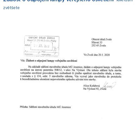
kliknutím
zvětšete