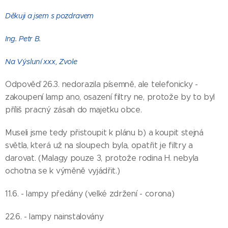
Děkuji a jsem s pozdravem
Ing. Petr B.
Na Výsluní xxx, Zvole
Odpověď 26.3. nedorazila písemně, ale telefonicky -
zakoupení lamp ano, osazení filtry ne, protože by to byl
příliš pracný zásah do majetku obce.
Museli jsme tedy přistoupit k plánu b) a koupit stejná
světla, která už na sloupech byla, opatřit je filtry a
darovat. (Malagy pouze 3, protože rodina H. nebyla
ochotna se k výměně vyjádřit.)
11.6. - lampy předány (velké zdržení - corona)
22.6. - lampy nainstalovány