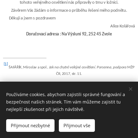
tohoto veřejného osvětlení nás připravily o tmu v ložnici.
Závěrem Vás žádám o informace o průběhu řešení mého podnětu.
Děkuji a jsem s pozdravem
Alice Kolářová
Doručovací adresa : Na Výsluní 92, 252 45 Zvole
[1]
ŠAFÁŘÍK, Miroslav a spol..
Jak na chytré veřejné osvětlení. Porsenna, podpora
MŽP
ČR, 2017, str. 11.
____________________________________________
_____________________________
Používáme cookies, abychom zajistili správné fungování a
bezpečnost našich stránek. Tím vám můžeme zajistit tu
nejlepší zkušenost při jejich návštěvě.
16.12.2019
Vážený pane starosto, vážení ostatní,
Přijmout nezbytné
Přijmout vše
protože jsem byl v kopii tohoto mejlu, snad jako člen
pracovní mezirezortní skupiny pro světelné znečištění