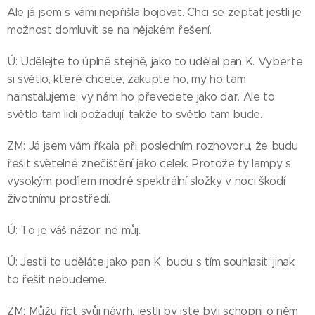
Ale já jsem s vámi nepřišla bojovat. Chci se zeptat jestli je
možnost domluvit se na nějakém řešení.
Ú: Udělejte to úplně stejně, jako to udělal pan K. Vyberte
si světlo, které chcete, zakupte ho, my ho tam
nainstalujeme, vy nám ho převedete jako dar. Ale to
světlo tam lidi požadují, takže to světlo tam bude.
ZM: Já jsem vám říkala při posledním rozhovoru, že budu
řešit světelné znečištění jako celek. Protože ty lampy s
vysokým podílem modré spektrální složky v noci škodí
životnímu prostředí.
Ú: To je váš názor, ne můj.
Ú: Jestli to uděláte jako pan K, budu s tím souhlasit, jinak
to řešit nebudeme.
ZM: Můžu říct svůj návrh, jestli by jste byli schopni o něm