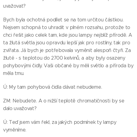
uvažovat?
Bych byla ochotná podílet se na tom určitou částkou.
Nejsem schopná to uhradit v plném rozsahu, protože to
chci řešit jako celek tam, kde jsou lampy nejblíž přírodě. A
ta žlutá světla jsou opravdu lepší jak pro rostliny, tak pro
zvířata. Já bych je potřebovala vyměnit alespoň čtyři. Za
žluté - s teplotou do 2700 kelvinů, a aby byly osazeny
pohybovými čidly. Vaši občané by měli světlo a příroda by
měla tmu.
Ú: My tam pohybová čidla dávat nebudeme.
ZM: Nebudete. A o nižší teplotě chromatičnosti by se
dalo uvažovat?
Ú: Teď jsem vám řekl, za jakých podmínek ty lampy
vyměníme.