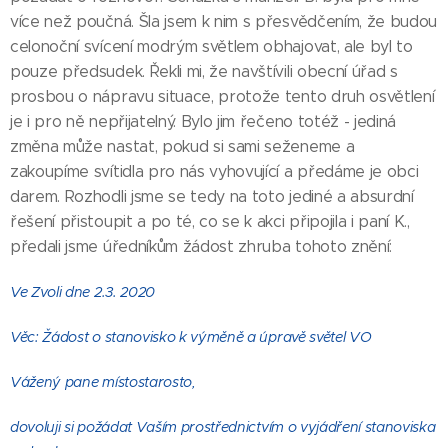
více než poučná. Šla jsem k nim s přesvědčením, že budou
celonoční svícení modrým světlem obhajovat, ale byl to
pouze předsudek. Řekli mi, že navštívili obecní úřad s
prosbou o nápravu situace, protože tento druh osvětlení
je i pro ně nepřijatelný. Bylo jim řečeno totéž - jediná
změna může nastat, pokud si sami seženeme a
zakoupíme svítidla pro nás vyhovující a předáme je obci
darem. Rozhodli jsme se tedy na toto jediné a absurdní
řešení přistoupit a po té, co se k akci připojila i paní K.,
předali jsme úředníkům žádost zhruba tohoto znění:
Ve Zvoli dne 2.3. 2020
Věc: Žádost o stanovisko k výměně a úpravě světel VO
Vážený pane místostarosto,
dovoluji si požádat Vaším prostřednictvím o vyjádření stanoviska