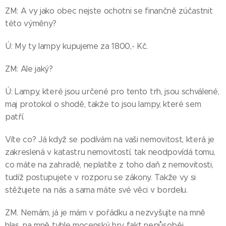
ZM: A vy jako obec nejste ochotni se finančně zúčastnit
této výměny?
Ú: My ty lampy kupujeme za 1800,- Kč.
ZM: Ale jaký?
Ú: Lampy, které jsou určené pro tento trh, jsou schválené,
maj protokol o shodě, takže to jsou lampy, které sem
patří.
Víte co? Já když se podívám na vaši nemovitost, která je
zakreslená v katastru nemovitostí, tak neodpovídá tomu,
co máte na zahradě, neplatíte z toho daň z nemovitosti,
tudíž postupujete v rozporu se zákony. Takže vy si
stěžujete na nás a sama máte své věci v bordelu.
ZM. Nemám, já je mám v pořádku a nezvyšujte na mně
hlas, na mně tyhle mocenský hry fakt nepůsoběj.