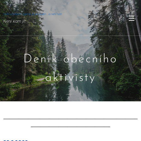
Svět ve kterém žijeme, je jen jeden ...a není náš
Není kam jít ..
.
Deník obecního
aktivisty
____________________________________________
__________________________