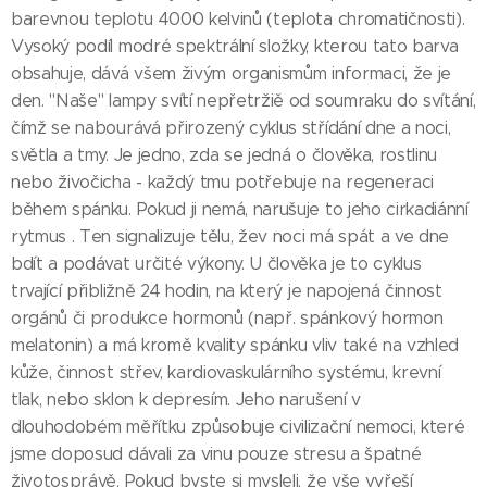
barevnou teplotu 4000 kelvinů (teplota chromatičnosti).
Vysoký podíl modré spektrální složky, kterou tato barva
obsahuje, dává všem živým organismům informaci, že je
den. "Naše" lampy svítí nepřetržiě od soumraku do svítání,
čímž se nabourává přirozený cyklus střídání dne a noci,
světla a tmy. Je jedno, zda se jedná o člověka, rostlinu
nebo živočicha - každý tmu potřebuje na regeneraci
během spánku. Pokud ji nemá, narušuje to jeho cirkadiánní
rytmus . Ten signalizuje tělu, žev noci má spát a ve dne
bdít a podávat určité výkony. U člověka je to cyklus
trvající přibližně 24 hodin, na který je napojená činnost
orgánů či produkce hormonů (např. spánkový hormon
melatonin) a má kromě kvality spánku vliv také na vzhled
kůže, činnost střev, kardiovaskulárního systému, krevní
tlak, nebo sklon k depresím. Jeho narušení v
dlouhodobém měřítku způsobuje civilizační nemoci, které
jsme doposud dávali za vinu pouze stresu a špatné
životosprávě. Pokud byste si mysleli, že vše vyřeší