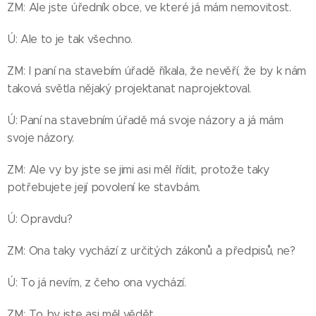
ZM: Ale jste úředník obce, ve které já mám nemovitost.
Ú: Ale to je tak všechno.
ZM: I paní na stavebím úřadě říkala, že nevěří, že by k nám
taková světla nějaký projektanat naprojektoval.
Ú: Paní na stavebním úřadě má svoje názory a já mám
svoje názory.
ZM: Ale vy by jste se jimi asi měl řídit, protože taky
potřebujete její povolení ke stavbám.
Ú: Opravdu?
ZM: Ona taky vychází z určitých zákonů a předpisů, ne?
Ú: To já nevím, z čeho ona vychází.
ZM: To by jste asi měl vědět.