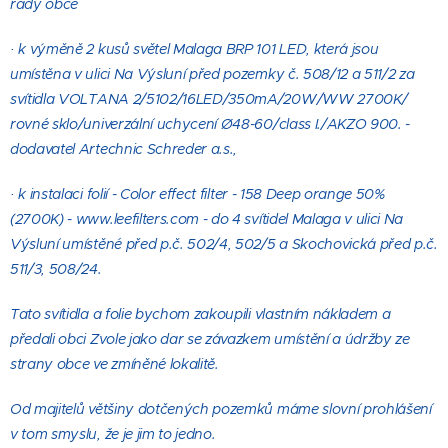
rady obce
· k výměně 2 kusů světel Malaga BRP 101 LED, která jsou
umístěna v ulici Na Výsluní před pozemky č. 508/12 a 511/2 za
svítidla VOLTANA 2/5102/16LED/350mA/20W/WW 2700K/
rovné sklo/univerzální uchycení Ø48-60/class I./AKZO 900. -
dodavatel Artechnic Schreder a.s.,
· k instalaci folií - Color effect filter - 158 Deep orange 50%
(2700K) - www.leefilters.com - do 4 svítidel Malaga v ulici Na
Výsluní umístěné před p.č. 502/4, 502/5 a Skochovická před p.č.
511/3, 508/24.
Tato svítidla a folie bychom zakoupili vlastním nákladem a
předali obci Zvole jako dar se závazkem umístění a údržby ze
strany obce ve zmíněné lokalitě.
Od majitelů většiny dotčených pozemků máme slovní prohlášení
v tom smyslu, že je jim to jedno.