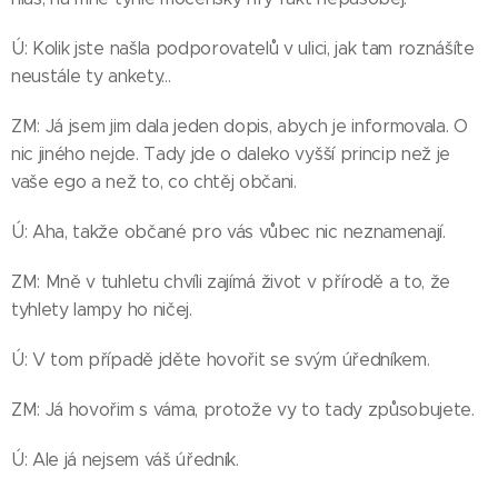
Ú: Kolik jste našla podporovatelů v ulici, jak tam roznášíte
neustále ty ankety...
ZM: Já jsem jim dala jeden dopis, abych je informovala. O
nic jiného nejde. Tady jde o daleko vyšší princip než je
vaše ego a než to, co chtěj občani.
Ú: Aha, takže občané pro vás vůbec nic neznamenají.
ZM: Mně v tuhletu chvíli zajímá život v přírodě a to, že
tyhlety lampy ho ničej.
Ú: V tom případě jděte hovořit se svým úředníkem.
ZM: Já hovořim s váma, protože vy to tady způsobujete.
Ú: Ale já nejsem váš úředník.