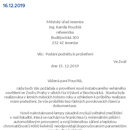
16.12.2019
Městský úřad Jesenice
Ing. Kamila Pouchlá
referentka
Budějovická 303
252 42 Jesenice
Věc:
Podání podnětu k prošetření
Ve Zvoli
dne 15. 12.2019
Vážená paní Pouchlá,
ráda bych Vás požádala o prověření nově instalovaného veřejného
osvětlení ve Zvoli u Prahy v ulicích Na Výsluní a Skochovická.
Stavba byla
realizována v letních měsících tohoto roku a vzhledem k průběhu realizace
mám podezření, že vše proběhlo bez řádných povolovacích řízení a
dokumentace.
Nově nainstalované lampy zásadně zvyšují světelné znečištění
v naší lokalitě, která se nachází na hranici lesa
(s minimálním pěším i
automobilovým provozem)
a svojí intenzitou záření a teplotou
chromatičnosti (4000 kelvinů) neodpovídají doporučovaným parametrům