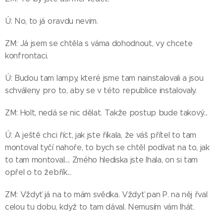
Ú: No, to já oravdu nevim.
ZM: Já jsem se chtěla s váma dohodnout, vy chcete
konfrontaci.
Ú: Budou tam lampy, které jsme tam nainstalovali a jsou
schváleny pro to, aby se v této republice instalovaly.
ZM: Holt, nedá se nic dělat. Takže postup bude takový...
Ú: A ještě chci říct, jak jste říkala, že váš přítel to tam
montoval tyčí nahoře, to bych se chtěl podívat na to, jak
to tam montoval.... Zmého hlediska jste lhala, on si tam
opřel o to žebřík...
ZM: Vždyť já na to mám svědka. Vždyť pan P. na něj řval
celou tu dobu, když to tam dával. Nemusím vám lhát.