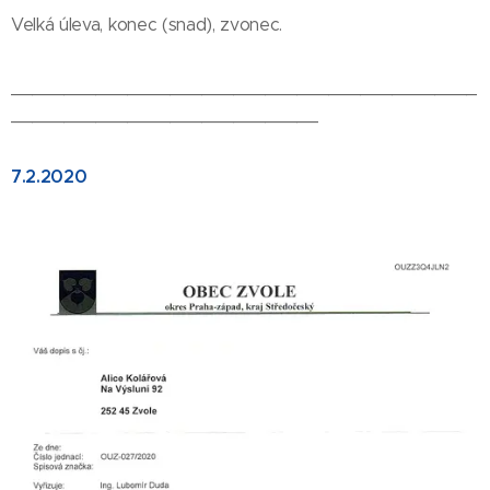
Velká úleva, konec (snad), zvonec.
____________________________________________
_____________________________
7.2.2020