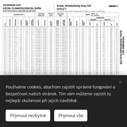
Používáme cookies, abychom zajistili správné fungování a
Listopad 2021 pdf
bezpečnost našich stránek. Tím vám můžeme zajistit tu
nejlepší zkušenost při jejich návštěvě.
Přijmout nezbytné
Přijmout vše
STÁHNOUT Přehl...2021.pdf