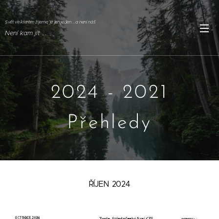
Svět ve kterém žijeme, je jen jeden ...a není náš
Není kam jít ..
.
2024 - 2021
Přehledy
ŘÍJEN 2024